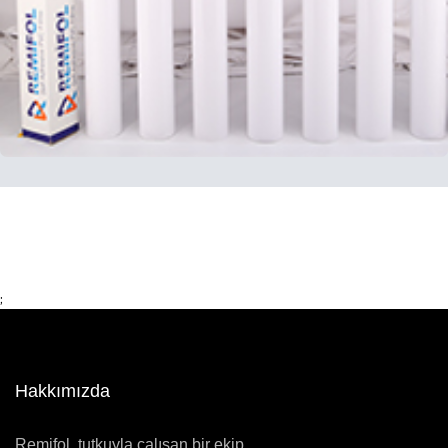
;
Hakkımızda
Remifol, tutkuyla çalışan bir ekip