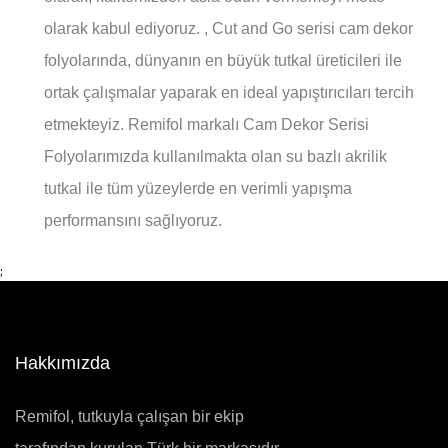
olarak kabul ediyoruz. , Cut and Go serisi cam dekor
folyolarında, dünyanın en büyük tutkal üreticileri ile
ortak çalışmalar yaparak en ideal yapıştırıcıları tercih
etmekteyiz. Remifol markalı Cam Dekor Serisi
Folyolarımızda kullanılmakta olan su bazlı akrilik
tutkal ile tüm yüzeylerde en verimli yapışma
performansını sağlıyoruz.
;
Hakkımızda
Remifol, tutkuyla çalışan bir ekip