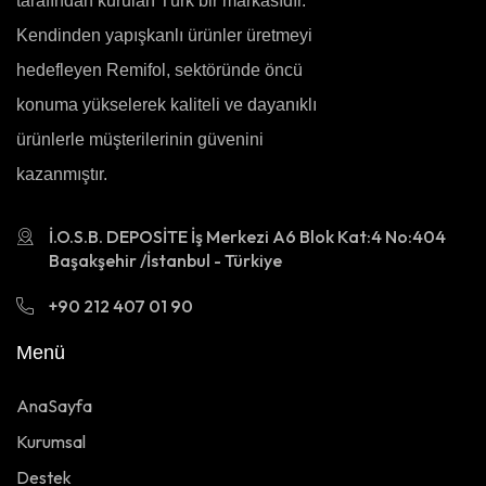
tarafından kurulan Türk bir markasıdır.
Kendinden yapışkanlı ürünler üretmeyi
hedefleyen Remifol, sektöründe öncü
konuma yükselerek kaliteli ve dayanıklı
ürünlerle müşterilerinin güvenini
kazanmıştır.
İ.O.S.B. DEPOSİTE İş Merkezi A6 Blok Kat:4 No:404
Başakşehir /İstanbul - Türkiye
+90 212 407 01 90
Menü
AnaSayfa
Kurumsal
Destek