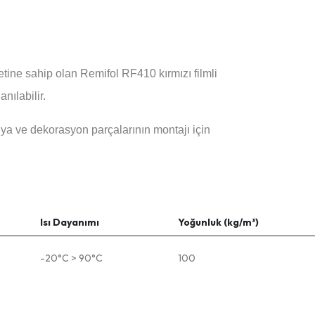
etine sahip olan Remifol RF410 kırmızı filmli
nılabilir.
lya ve dekorasyon parçalarının montajı için
Isı Dayanımı
Yoğunluk (kg/m³)
-20°C > 90°C
100