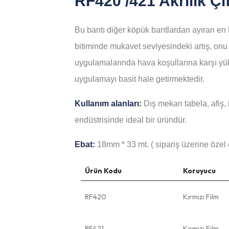
RF420 /421 Akrilik Çif
Bu bantı diğer köpük bantlardan ayıran en b
bitiminde mukavet seviyesindeki artış, on
uygulamalarında hava koşullarına karşı yü
uygulamayı basit hale getirmektedir.
Kullanım alanları:
Dış mekan tabela, afiş, 
endüstrisinde ideal bir üründür.
Ebat:
18mm * 33 mt. ( sipariş üzerine özel ö
Ürün Kodu
Koruyucu
RF420
Kırmızı Film
RF421
Kırmızı Film