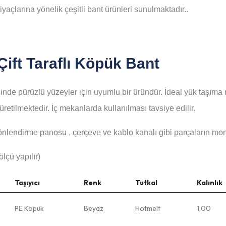
yaçlarına yönelik çeşitli bant ürünleri sunulmaktadır..
 Çift Taraflı Köpük Bant
nde pürüzlü yüzeyler için uyumlu bir üründür. İdeal yük taşıma m
üretilmektedir. İç mekanlarda kullanılması tavsiye edilir.
yönlendirme panosu , çerçeve ve kablo kanalı gibi parçaların monta
lçü yapılır)
Taşıyıcı
Renk
Tutkal
Kalınlık
PE Köpük
Beyaz
Hotmelt
1,00