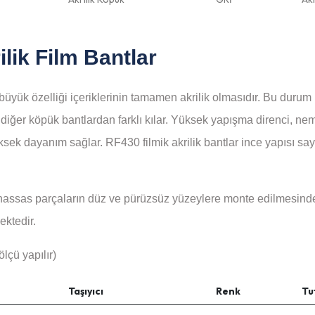
ilik Film Bantlar
üyük özelliği içeriklerinin tamamen akrilik olmasıdır. Bu durum 
u diğer köpük bantlardan farklı kılar. Yüksek yapışma direnci, 
sek dayanım sağlar. RF430 filmik akrilik bantlar ince yapısı say
hassas parçaların düz ve pürüzsüz yüzeylere monte edilmesinde 
ektedir.
lçü yapılır)
Taşıyıcı
Renk
Tu