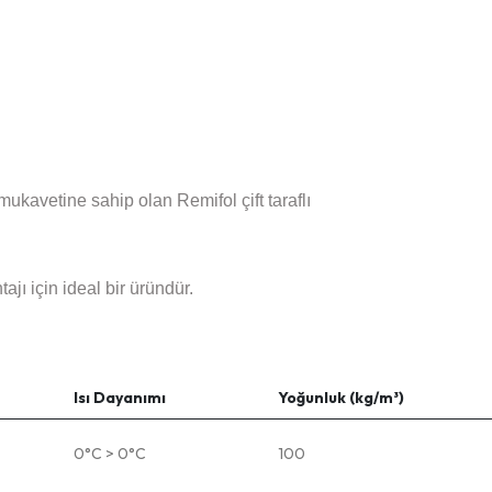
ukavetine sahip olan Remifol çift taraflı
jı için ideal bir üründür.
Isı Dayanımı
Yoğunluk (kg/m³)
0°C > 0°C
100