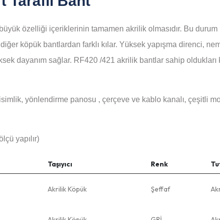
t Taraflı Bant
üyük özelliği içeriklerinin tamamen akrilik olmasıdır. Bu durum 
u diğer köpük bantlardan farklı kılar. Yüksek yapışma direnci, 
ksek dayanım sağlar. RF420 /421 akrilik bantlar sahip oldukları
isimlik, yönlendirme panosu , çerçeve ve kablo kanalı, çeşitli m
lçü yapılır)
Taşıyıcı
Renk
Tu
Akrilik Köpük
Şeffaf
Akr
Akrilik Köpük
GRİ
Akr