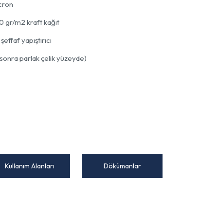
cron
40 gr/m2 kraft kağıt
 şeffaf yapıştırıcı
onra parlak çelik yüzeyde)
Kullanım Alanları
Dökümanlar