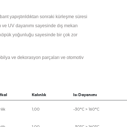
bant yapıştırıldıktan sonraki kürleşme süresi
nem ve UV dayanımı sayesinde dış mekan
 köpük yoğunluğu sayesinde bir çok zor
obilya ve dekorasyon parçaları ve otomotiv
tkal
Kalınlık
Isı Dayanımı
ilik
1,00
-30°C > 160°C
ilik
1,00
-30°C > 160°C