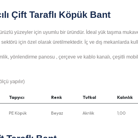
ılı Çift Taraflı Köpük Bant
ürüzlü yüzeyler için uyumlu bir üründür. İdeal yük taşıma mukav
ktörü için özel olarak üretilmektedir. İç ve dış mekanlarda kulla
imlik, yönlendirme panosu , çerçeve ve kablo kanalı, çeşitli mobi
lçü yapılır)
Taşıyıcı
Renk
Tutkal
Kalınlık
PE Köpük
Beyaz
Akrilik
1,00